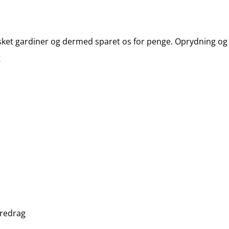
sket gardiner og dermed sparet os for penge. Oprydning og 
g
foredrag