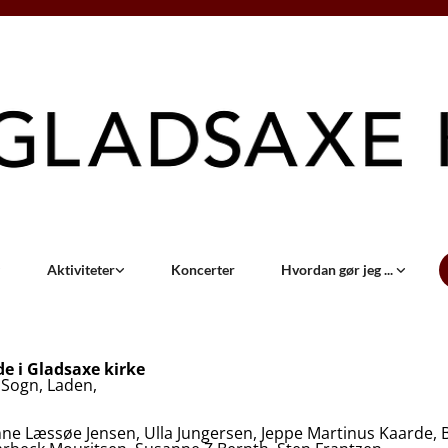
Aktiviteter
Koncerter
Hvordan gør jeg ...
e i Gladsaxe kirke
e Sogn, Laden,
ne Læssøe Jensen, Ulla Jungersen, Jeppe Martinus Kaarde, B