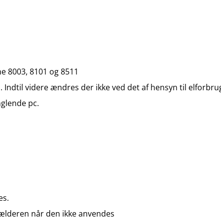
rne 8003, 8101 og 8511
Indtil videre ændres der ikke ved det af hensyn til elforbr
nglende pc.
tes.
 kælderen når den ikke anvendes