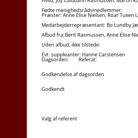
Hviid, Joy Caludann Rasmussen, Martin K
Fødte menighedsrådsmedlemmer:
Præster: Anne Elise Nielsen, Roar Tuxen 
Medarbejderrepræsentant: Bo Lundby J
Afbud fra: Berit Rasmussen, Anne Elise N
Uden afbud, ikke tilstede:
Evt. suppleanter: Hanne Carstensen
Dagsorden: Referat:
Godkendelse af dagsorden
Godkendt
Valg af referent