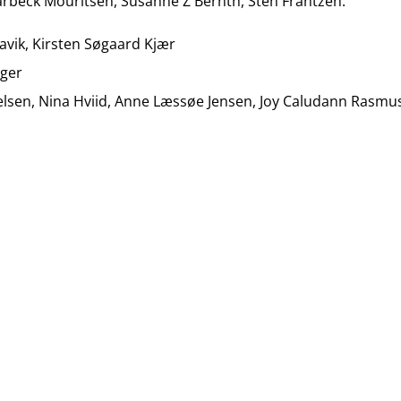
arbeck Mouritsen, Susanne Z Bernth, Sten Frantzen.
Lavik, Kirsten Søgaard Kjær
æger
ielsen, Nina Hviid, Anne Læssøe Jensen, Joy Caludann Rasm