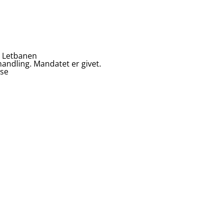
a Letbanen
rhandling. Mandatet er givet.
lse