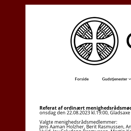
Forside
Gudstjenester
Referat af ordinært menighedsrådsmød
onsdag den 22.08.2023 kl.19:00, Gladsax
Valgte menighedsrådsmedlemmer:
Jens Aaman Holzher, Berit Rasmussen, An