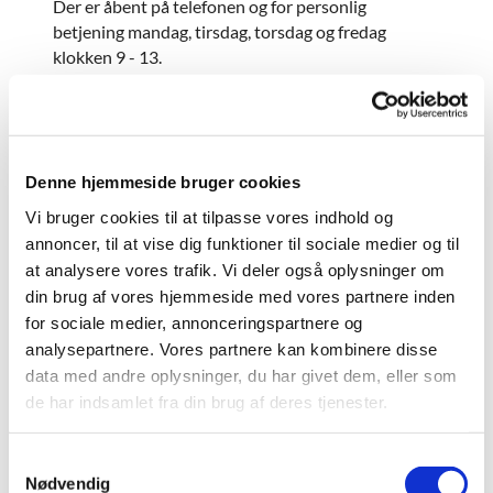
Der er åbent på telefonen og for personlig
betjening mandag, tirsdag, torsdag og fredag
klokken 9 - 13.
Onsdag er der lukket for personlig betjening, men
telefonen besvares fra 12 - 14.
Kirkekontoret finder du på:
Denne hjemmeside bruger cookies
Provst Bentzons Vej 1
2860 Søborg
Vi bruger cookies til at tilpasse vores indhold og
Telefon: 39 67 74 73
annoncer, til at vise dig funktioner til sociale medier og til
E-mail:
gladsaxe.sogn@km.dk
at analysere vores trafik. Vi deler også oplysninger om
din brug af vores hjemmeside med vores partnere inden
Du kan sende en mail til kirkekontoret på
for sociale medier, annonceringspartnere og
gladsaxe.sogn@km.dk, og vi vil besvare den
analysepartnere. Vores partnere kan kombinere disse
hurtigst muligt.
data med andre oplysninger, du har givet dem, eller som
Skal du sende
personfølsomme oplysninger
til os,
de har indsamlet fra din brug af deres tjenester.
kan dette gøres
via:
https://sikkerformular.kirkenettet.dk/contact/f
S
orm?sid=7130
Nødvendig
a