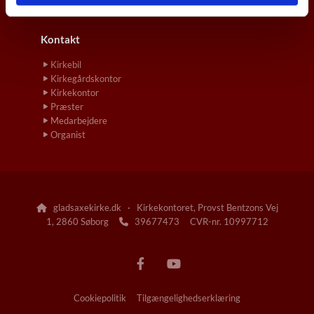
Vielse
Kontakt
Kirkebil
Kirkegårdskontor
Kirkekontor
Præster
Medarbejdere
Organist
gladsaxekirke.dk · Kirkekontoret, Provst Bentzons Vej

1, 2860 Søborg
39677473 CVR-nr. 10997712

Cookiepolitik
Tilgængelighedserklæring