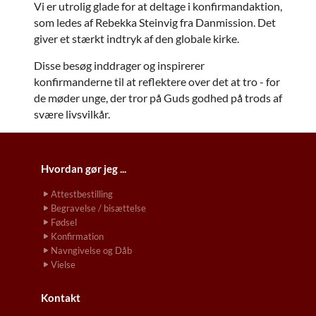
Vi er utrolig glade for at deltage i konfirmandaktion,
som ledes af
Rebekka Steinvig
fra Danmission. Det
giver et stærkt indtryk af den globale kirke.
Disse besøg inddrager og inspirerer
konfirmanderne til at reflektere over det at tro - for
de møder unge, der tror på Guds godhed på trods af
svære livsvilkår.
Hvordan gør jeg ...
Attestbestilling
Begravelse / bisættelse
Fødsel
Konfirmation
Navngivelse og Dåb
Vielse
Kontakt