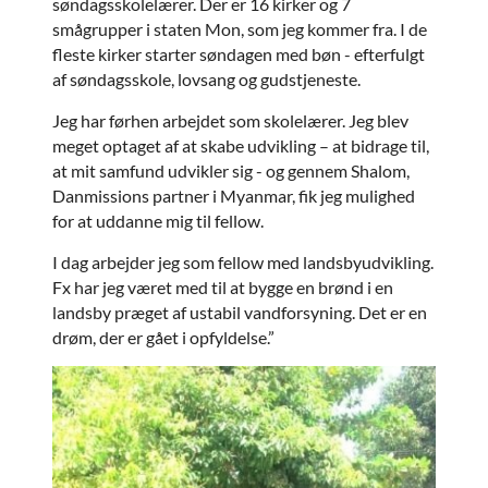
søndagsskolelærer. Der er 16 kirker og 7
smågrupper i staten Mon, som jeg kommer fra. I de
fleste kirker starter søndagen med bøn - efterfulgt
af søndagsskole, lovsang og gudstjeneste.
Jeg har førhen arbejdet som skolelærer. Jeg blev
meget optaget af at skabe udvikling – at bidrage til,
at mit samfund udvikler sig - og gennem Shalom,
Danmissions partner i Myanmar, fik jeg mulighed
for at uddanne mig til fellow.
I dag arbejder jeg som fellow med landsbyudvikling.
Fx har jeg været med til at bygge en brønd i en
landsby præget af ustabil vandforsyning. Det er en
drøm, der er gået i opfyldelse.”