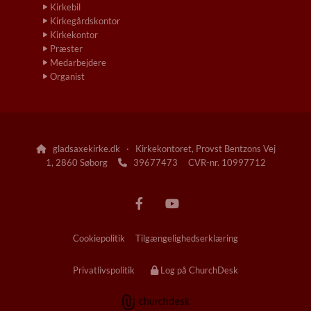
Kirkebil
Kirkegårdskontor
Kirkekontor
Præster
Medarbejdere
Organist
gladsaxekirke.dk · Kirkekontoret, Provst Bentzons Vej

1, 2860 Søborg
39677473 CVR-nr. 10997712

Cookiepolitik
Tilgængelighedserklæring
Privatlivspolitik
Log på ChurchDesk