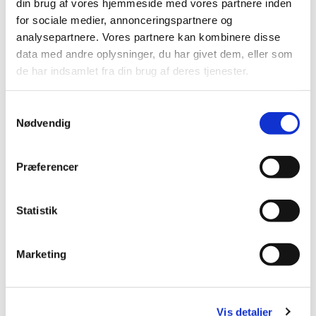
din brug af vores hjemmeside med vores partnere inden
for sociale medier, annonceringspartnere og
analysepartnere. Vores partnere kan kombinere disse
data med andre oplysninger, du har givet dem, eller som
de har indsamlet fra din brug af deres tjenester.
S
Nødvendig
a
m
t
Præferencer
y
k
k
Statistik
e
v
Marketing
a
l
g
Vis detaljer