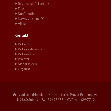
Begravelse / bisættelse
Fødsel
Konfirmation
Navngivelse og Dåb
Vielse
Kontakt
Kirkebil
Kirkegårdskontor
Kirkekontor
Præster
Medarbejdere
Organist
gladsaxekirke.dk · Kirkekontoret, Provst Bentzons Vej

1, 2860 Søborg
39677473 CVR-nr. 10997712
