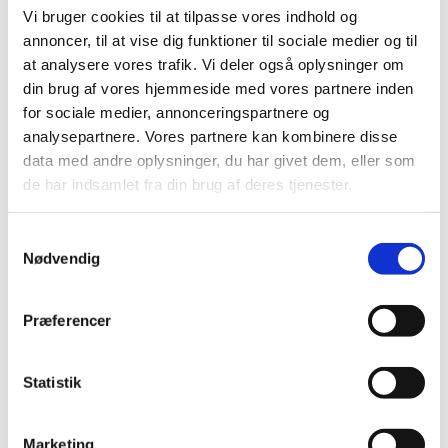
Vi bruger cookies til at tilpasse vores indhold og
annoncer, til at vise dig funktioner til sociale medier og til
Unge bliver klædt på til at
at analysere vores trafik. Vi deler også oplysninger om
træffe deres egne valg. Kort film
din brug af vores hjemmeside med vores partnere inden
om at gå til konfirmations-
for sociale medier, annonceringspartnere og
forberedelse.
analysepartnere. Vores partnere kan kombinere disse
data med andre oplysninger, du har givet dem, eller som
de har indsamlet fra din brug af deres tjenester.
Se filmen her
S
Nødvendig
a
m
t
Præferencer
y
k
k
Statistik
e
v
Marketing