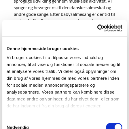
sproglige udvikling gennem musikalsk aktivitet. Vi
synger og bevæger os til den danske salmeskat og
andre gode sange. Efter babysalmesang er der tid til
en kop kaffe eller te sammen med de andre
deltagere.
Babysalmesang er for alle, og foregår i en hyggelig
og afslappet atmosfære. I Gladsaxe kirke er
Denne hjemmeside bruger cookies
babysalmesang gratis. For yderligere oplysninger
Vi bruger cookies til at tilpasse vores indhold og
samt tilmelding, skriv til:Karen Gramkow:
annoncer, til at vise dig funktioner til sociale medier og til
musikforboern@yahoo.dk
at analysere vores trafik. Vi deler også oplysninger om
din brug af vores hjemmeside med vores partnere inden
for sociale medier, annonceringspartnere og
analysepartnere. Vores partnere kan kombinere disse
data med andre oplysninger, du har givet dem, eller som
de har indsamlet fra din brug af deres tjenester.
S
Nødvendig
a