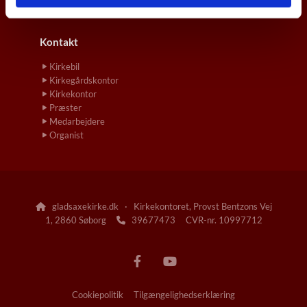
Vielse
Kontakt
Kirkebil
Kirkegårdskontor
Kirkekontor
Præster
Medarbejdere
Organist
gladsaxekirke.dk · Kirkekontoret, Provst Bentzons Vej

1, 2860 Søborg
39677473 CVR-nr. 10997712

Cookiepolitik
Tilgængelighedserklæring