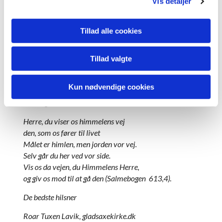
Vis detaljer
ind i ham. Han blev flydt af en glæde, han aldrig før
havde oplevet. Da kunne han lægge fortiden bag sig,
tilgive og glemme.
Tillad alle cookies
De gik ind i den samme togvogn – Jesus og Bartho.
De slog følge på en fantastisk rejse. Til påske ville de
Tillad valgte
være i Jerusalem. Bartho fik så meget forunderligt
at se – at det var ligesom om, hans øjne åbnede sig
Kun nødvendige cookies
mere og mere. For første gang havde Bartho fået en
virkelig ven. En ven for livet!
Herre, du viser os himmelens vej
den, som os fører til livet
Målet er himlen, men jorden vor vej.
Selv går du her ved vor side.
Vis os da vejen, du Himmelens Herre,
og giv os mod til at gå den (Salmebogen 613,4).
De bedste hilsner
Roar Tuxen Lavik, gladsaxekirke.dk