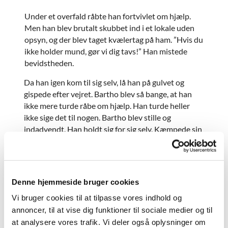
Under et overfald råbte han fortvivlet om hjælp.
Men han blev brutalt skubbet ind i et lokale uden
opsyn, og der blev taget kvælertag på ham. ”Hvis du
ikke holder mund, gør vi dig tavs!” Han mistede
bevidstheden.
Da han igen kom til sig selv, lå han på gulvet og
gispede efter vejret. Bartho blev så bange, at han
ikke mere turde råbe om hjælp. Han turde heller
ikke sige det til nogen. Bartho blev stille og
indadvendt. Han holdt sig for sig selv. Kæmpede sin
stille kamp for at overleve. Gennem flere år følte
Bartho sig ensom og i fare overalt.
På stationen fik Bartho en forårsdag fornemmelsen
Denne hjemmeside bruger cookies
af, at der foregik noget særligt. Det var fastelavns
søndag. Selv om det var helligdag, var der en
Vi bruger cookies til at tilpasse vores indhold og
voldsom trængsel. ”Jesus skal også med det næste
annoncer, til at vise dig funktioner til sociale medier og til
tog,” blev der mumlet.
at analysere vores trafik. Vi deler også oplysninger om