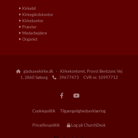
Kirkebil
Kirkegårdskontor
Kirkekontor
Præster
Medarbejdere
Organist
gladsaxekirke.dk · Kirkekontoret, Provst Bentzons Vej

1, 2860 Søborg
39677473 CVR-nr. 10997712

Cookiepolitik
Tilgængelighedserklæring
Privatlivspolitik
Log på ChurchDesk