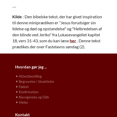
---
Kilde
: Den bibelske tekst, der har givet inspiration
til denne miniprædiken er
"
Jesus forudsiger sin
lidelse og død og opstandelse" og "Helbredelsen af
den blinde ved Jeriko"
fra Lukasevangeliet kapitel
18, vers 31-43, som du kan læse
her
.
Denne tekst
prædikes der over Fastelavns søndag (2).
Hvordan gør jeg ...
Attestbestilling
Begravelse / bisættelse
Fødsel
Konfirmation
Navngivelse og Dåb
Vielse
Kontakt