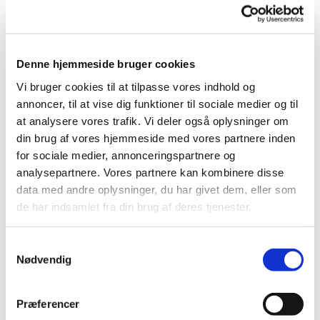
Denne hjemmeside bruger cookies
Vi bruger cookies til at tilpasse vores indhold og
annoncer, til at vise dig funktioner til sociale medier og til
at analysere vores trafik. Vi deler også oplysninger om
Torsdag 20. august 2026, kl. 10:00 -
din brug af vores hjemmeside med vores partnere inden
12:00
for sociale medier, annonceringspartnere og
analysepartnere. Vores partnere kan kombinere disse
data med andre oplysninger, du har givet dem, eller som
de har indsamlet fra din brug af deres tjenester.
Strikkecafé for alle, som har lyst. Vi strikker
dåbsservietter og andet, som kan gøre glæde i
S
kirken. Man behøver ikke at melde sig til. Kirken
Nødvendig
a
sørger for pinde og garn.
m
t
Vi mødes i Laden.
Præferencer
y