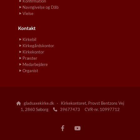
Konfirmation
Navngivelse og Dåb
Vielse
Kontakt
Kirkebil
Kirkegårdskontor
Kirkekontor
Præster
Medarbejdere
Organist
gladsaxekirke.dk · Kirkekontoret, Provst Bentzons Vej

1, 2860 Søborg
39677473 CVR-nr. 10997712
