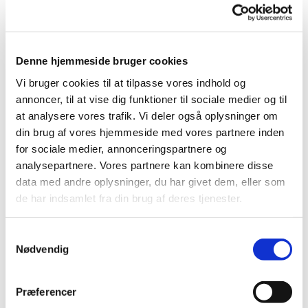
Denne hjemmeside bruger cookies
Vi bruger cookies til at tilpasse vores indhold og
annoncer, til at vise dig funktioner til sociale medier og til
at analysere vores trafik. Vi deler også oplysninger om
Mandag 7. september 2026, kl.
din brug af vores hjemmeside med vores partnere inden
13:00 - 15:00
for sociale medier, annonceringspartnere og
analysepartnere. Vores partnere kan kombinere disse
Yvonne Yttesen
data med andre oplysninger, du har givet dem, eller som
de har indsamlet fra din brug af deres tjenester.
S
Nødvendig
a
På Læseklubbens program står mandag den 7.9.
m
kl. 13.00 – 15.00 en indføring i Søren Kierkegaards
t
filosofi samt ”Forførerens Dagbog” ligeledes af
Præferencer
y
Kierkegaard. Bogen ligger klar til klubbens faste