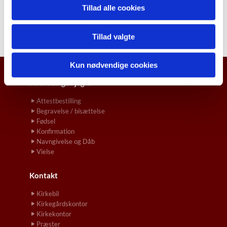
Tillad alle cookies
Tillad valgte
Kun nødvendige cookies
Hvordan gør jeg ...
Attestbestilling
Begravelse / bisættelse
Fødsel
Konfirmation
Navngivelse og Dåb
Vielse
Kontakt
Kirkebil
Kirkegårdskontor
Kirkekontor
Præster