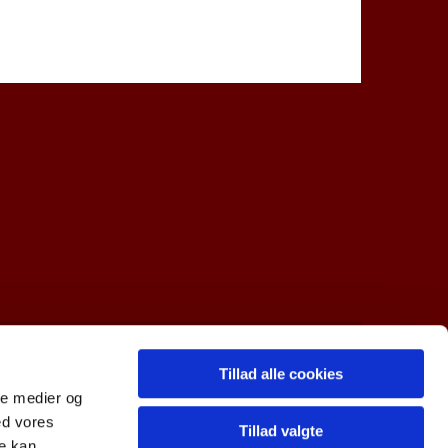
Tillad alle cookies
R-nr. 10997712
ale medier og
ed vores
Tillad valgte
re kan