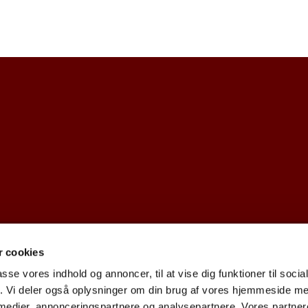
 cookies
dk · Kirkekontoret, Provst Bentzons Vej 1, 2860 Søborg
39677473 CV

passe vores indhold og annoncer, til at vise dig funktioner til soci
fik. Vi deler også oplysninger om din brug af vores hjemmeside m
 medier, annonceringspartnere og analysepartnere. Vores partne