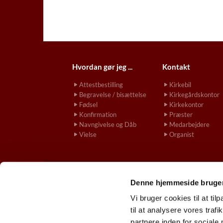
Hvordan gør jeg ...
Kontakt
Attestbestilling
Kirkebil
Begravelse / bisættelse
Kirkegårdskontor
Fødsel
Kirkekontor
Konfirmation
Præster
Navngivelse og Dåb
Medarbejdere
Vielse
Organist
Denne hjemmeside bruger
gladsaxekirke.

Vi bruger cookies til at til
til at analysere vores tra
partnere inden for sociale