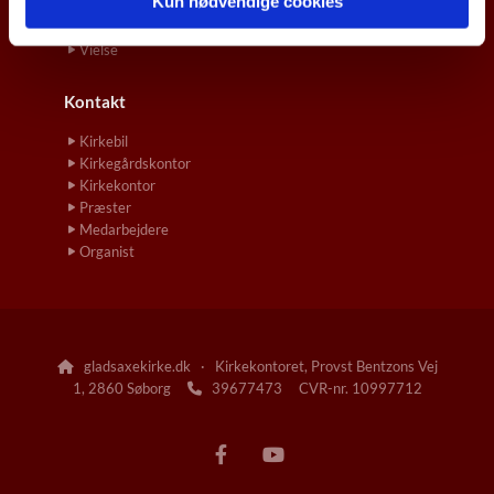
Kun nødvendige cookies
Konfirmation
Navngivelse og Dåb
Vielse
Kontakt
Kirkebil
Kirkegårdskontor
Kirkekontor
Præster
Medarbejdere
Organist
gladsaxekirke.dk · Kirkekontoret, Provst Bentzons Vej

1, 2860 Søborg
39677473 CVR-nr. 10997712
