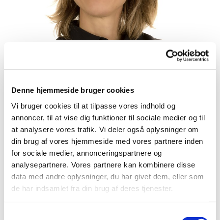
Søndag 16. maj 2027, kl. 10:30
Denne hjemmeside bruger cookies
Vi bruger cookies til at tilpasse vores indhold og
Gladsaxe kirke, Gladsaxe Møllevej
annoncer, til at vise dig funktioner til sociale medier og til
43, 2860 Søborg
at analysere vores trafik. Vi deler også oplysninger om
din brug af vores hjemmeside med vores partnere inden
for sociale medier, annonceringspartnere og
Anne Elise Nielsen
analysepartnere. Vores partnere kan kombinere disse
data med andre oplysninger, du har givet dem, eller som
de har indsamlet fra din brug af deres tjenester.
S