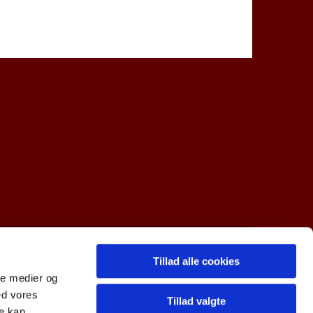
Tillad alle cookies
R-nr. 10997712
ale medier og
ed vores
Tillad valgte
re kan