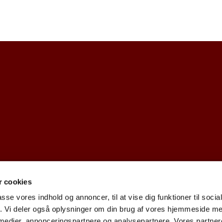
 cookies
dk · Kirkekontoret, Provst Bentzons Vej 1, 2860 Søborg
39677473 CV

passe vores indhold og annoncer, til at vise dig funktioner til soci
fik. Vi deler også oplysninger om din brug af vores hjemmeside m
 medier, annonceringspartnere og analysepartnere. Vores partne