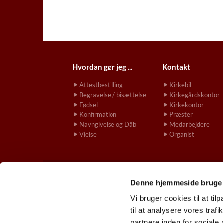
Hvordan gør jeg ...
Kontakt
Attestbestilling
Kirkebil
Begravelse / bisættelse
Kirkegårdskontor
Fødsel
Kirkekontor
Konfirmation
Præster
Navngivelse og Dåb
Medarbejdere
Vielse
Organist
Denne hjemmeside bruger
gladsaxekirke.

Vi bruger cookies til at til
til at analysere vores tra
partnere inden for sociale