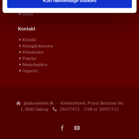
Kun nødvendige cookies
Konfirmation
Navngivelse og Dåb
Vielse
Kontakt
Kirkebil
Kirkegårdskontor
Kirkekontor
Præster
Medarbejdere
Organist
gladsaxekirke.dk · Kirkekontoret, Provst Bentzons Vej

1, 2860 Søborg
39677473 CVR-nr. 10997712
