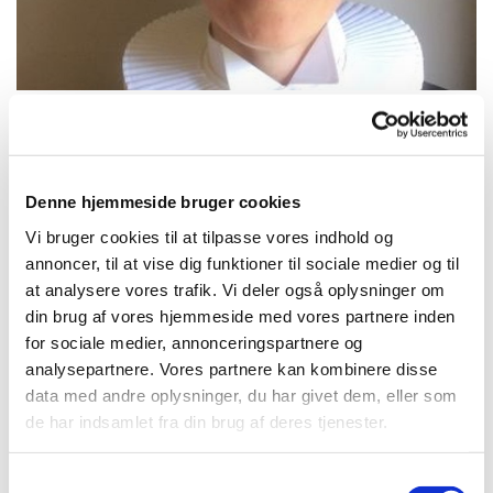
Søndag 18. april 2027, kl. 10:30
Denne hjemmeside bruger cookies
Vi bruger cookies til at tilpasse vores indhold og
Gladsaxe kirke, Gladsaxe Møllevej
annoncer, til at vise dig funktioner til sociale medier og til
43, 2860 Søborg
at analysere vores trafik. Vi deler også oplysninger om
din brug af vores hjemmeside med vores partnere inden
for sociale medier, annonceringspartnere og
Rachel Wille Christoffersen
analysepartnere. Vores partnere kan kombinere disse
data med andre oplysninger, du har givet dem, eller som
de har indsamlet fra din brug af deres tjenester.
S