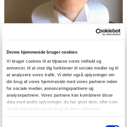
Søndag 17. januar 2027, kl. 10:30
Denne hjemmeside bruger cookies
Vi bruger cookies til at tilpasse vores indhold og
Gladsaxe kirke, Gladsaxe Møllevej
annoncer, til at vise dig funktioner til sociale medier og til
43, 2860 Søborg
at analysere vores trafik. Vi deler også oplysninger om
din brug af vores hjemmeside med vores partnere inden
for sociale medier, annonceringspartnere og
Rachel Wille Christoffersen
analysepartnere. Vores partnere kan kombinere disse
data med andre oplysninger, du har givet dem, eller som
de har indsamlet fra din brug af deres tjenester.
S