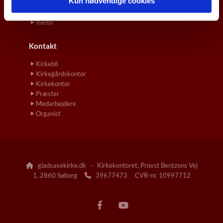
Kun nødvendige cookies
Konfirmation
Navngivelse og Dåb
Vielse
Kontakt
Kirkebil
Kirkegårdskontor
Kirkekontor
Præster
Medarbejdere
Organist
gladsaxekirke.dk · Kirkekontoret, Provst Bentzons Vej

1, 2860 Søborg
39677473 CVR-nr. 10997712
