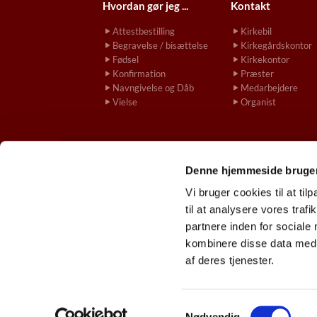
Hvordan gør jeg ...
Kontakt
Attestbestilling
Kirkebil
Begravelse / bisættelse
Kirkegårdskontor
Fødsel
Kirkekontor
Konfirmation
Præster
Navngivelse og Dåb
Medarbejdere
Vielse
Organist
Denne hjemmeside bruger
gladsaxekirke.

Vi bruger cookies til at til
til at analysere vores tra
partnere inden for sociale
kombinere disse data med a
af deres tjenester.
S
Nødvendig