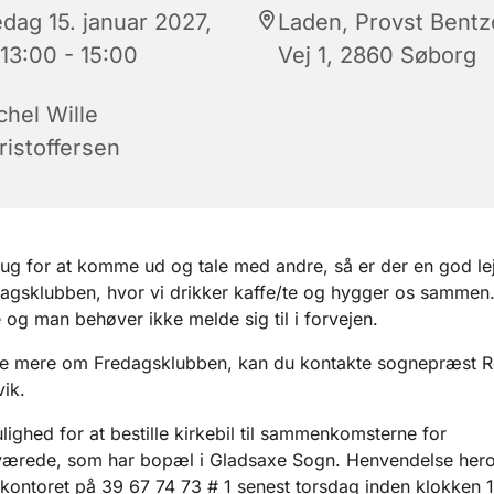
edag 15. januar 2027,
Laden, Provst Bent
 13:00 - 15:00
Vej 1, 2860 Søborg
chel Wille
ristoffersen
ug for at komme ud og tale med andre, så er der en god lejl
dagsklubben, hvor vi drikker kaffe/te og hygger os sammen. 
og man behøver ikke melde sig til i forvejen.
ide mere om Fredagsklubben, kan du kontakte sognepræst R
ik.
lighed for at bestille kirkebil til sammenkomsterne for
ærede, som har bopæl i Gladsaxe Sogn. Henvendelse hero
ontoret på 39 67 74 73 # 1 senest torsdag inden klokken 