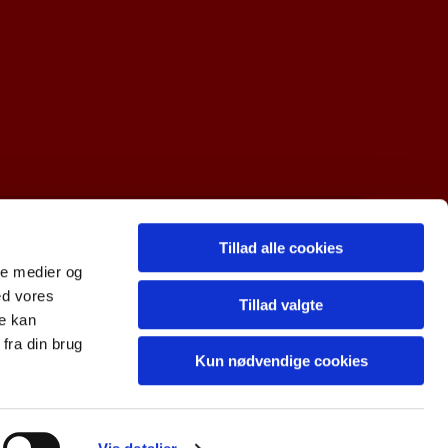
Tillad alle cookies
R-nr. 10997712
ale medier og
ed vores
Tillad valgte
re kan
fra din brug
Kun nødvendige cookies