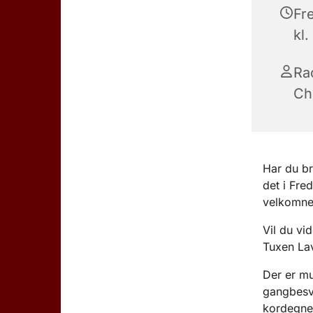
Fr
kl.
Ra
Ch
Har du br
det i Fre
velkomne 
Vil du v
Tuxen Lav
Der er mu
gangbesv
kordegnek