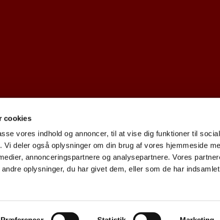
 cookies
dk · Kirkekontoret, Provst Bentzons Vej 1, 2860 Søborg
39677473 CV

passe vores indhold og annoncer, til at vise dig funktioner til soci
fik. Vi deler også oplysninger om din brug af vores hjemmeside m
 medier, annonceringspartnere og analysepartnere. Vores partne
Cookiepolitik
Tilgængelighedserklæring
ndre oplysninger, du har givet dem, eller som de har indsamlet 
Privatlivspolitik
Log på ChurchDesk
Præferencer
Statistik
Marketing