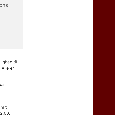
zons
ighed til
Alle er
oar
m til
12.00.