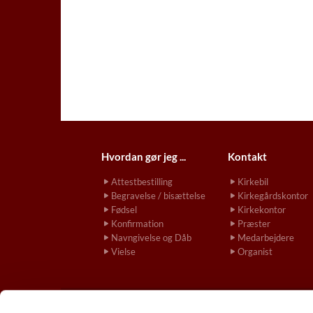
Hvordan gør jeg ...
Kontakt
Attestbestilling
Kirkebil
Begravelse / bisættelse
Kirkegårdskontor
Fødsel
Kirkekontor
Konfirmation
Præster
Navngivelse og Dåb
Medarbejdere
Vielse
Organist