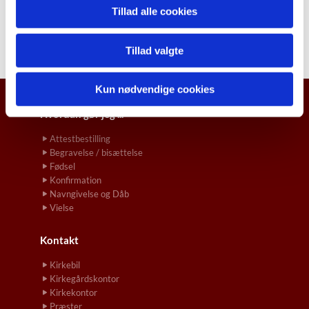
Tillad alle cookies
Tillad valgte
Kun nødvendige cookies
Hvordan gør jeg ...
Attestbestilling
Begravelse / bisættelse
Fødsel
Konfirmation
Navngivelse og Dåb
Vielse
Kontakt
Kirkebil
Kirkegårdskontor
Kirkekontor
Præster