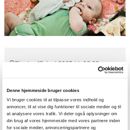
Tirsdag 15. juni 2027, kl. 09:30 -
12:30
Laden, Provst Bentzons Vej 1, 2860
Denne hjemmeside bruger cookies
Søborg
Vi bruger cookies til at tilpasse vores indhold og
annoncer, til at vise dig funktioner til sociale medier og til
Karen Gramkow
at analysere vores trafik. Vi deler også oplysninger om
din brug af vores hjemmeside med vores partnere inden
for sociale medier, annonceringspartnere og