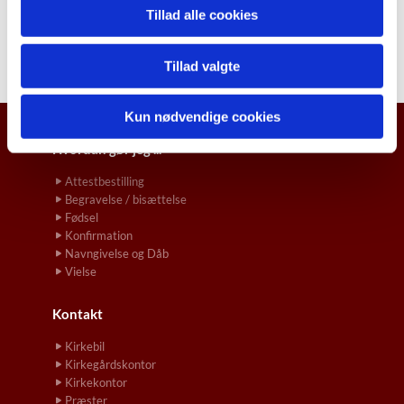
Tillad alle cookies
Tillad valgte
Kun nødvendige cookies
Hvordan gør jeg ...
Attestbestilling
Begravelse / bisættelse
Fødsel
Konfirmation
Navngivelse og Dåb
Vielse
Kontakt
Kirkebil
Kirkegårdskontor
Kirkekontor
Præster