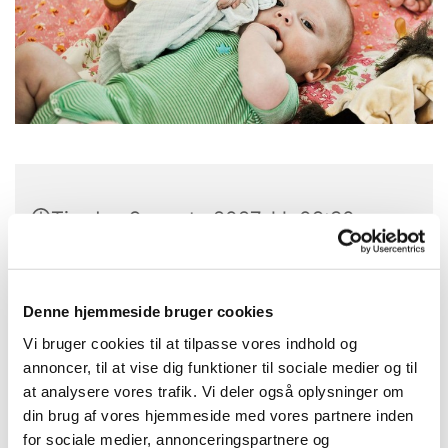
Tirsdag 9. marts 2027, kl. 09:30 -
12:30
Laden, Provst Bentzons Vej 1, 2860
Denne hjemmeside bruger cookies
Søborg
Vi bruger cookies til at tilpasse vores indhold og
annoncer, til at vise dig funktioner til sociale medier og til
Karen Gramkow
at analysere vores trafik. Vi deler også oplysninger om
din brug af vores hjemmeside med vores partnere inden
for sociale medier, annonceringspartnere og