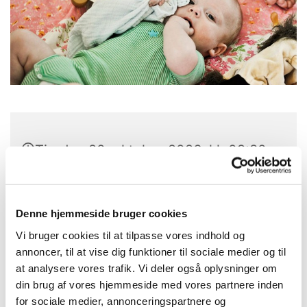
Tirsdag 20. oktober 2026, kl. 09:30
- 12:30
Laden, Provst Bentzons Vej 1, 2860
Denne hjemmeside bruger cookies
Søborg
Vi bruger cookies til at tilpasse vores indhold og
annoncer, til at vise dig funktioner til sociale medier og til
Karen Gramkow
at analysere vores trafik. Vi deler også oplysninger om
din brug af vores hjemmeside med vores partnere inden
for sociale medier, annonceringspartnere og