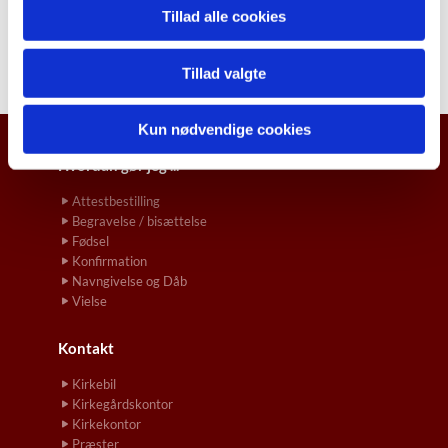
Tillad alle cookies
Tillad valgte
Kun nødvendige cookies
Hvordan gør jeg ...
Attestbestilling
Begravelse / bisættelse
Fødsel
Konfirmation
Navngivelse og Dåb
Vielse
Kontakt
Kirkebil
Kirkegårdskontor
Kirkekontor
Præster