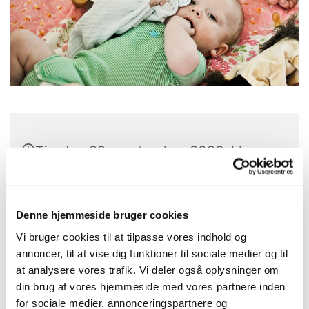
Tirsdag 22. september 2026, kl.
09:30 - 12:30
Laden, Provst Bentzons Vej 1, 2860
Denne hjemmeside bruger cookies
Søborg
Vi bruger cookies til at tilpasse vores indhold og
annoncer, til at vise dig funktioner til sociale medier og til
Karen Gramkow
at analysere vores trafik. Vi deler også oplysninger om
din brug af vores hjemmeside med vores partnere inden
for sociale medier, annonceringspartnere og