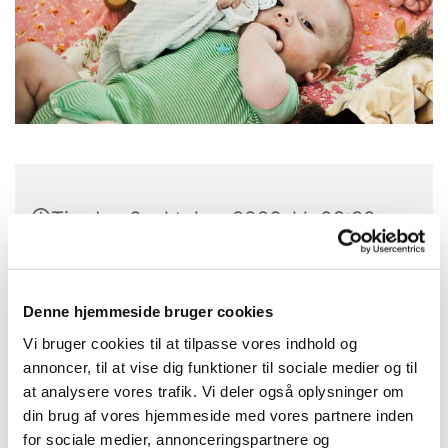
Tirsdag 6. oktober 2026, kl. 09:30 -
12:30
Laden, Provst Bentzons Vej 1, 2860
Denne hjemmeside bruger cookies
Søborg
Vi bruger cookies til at tilpasse vores indhold og
annoncer, til at vise dig funktioner til sociale medier og til
Karen Gramkow
at analysere vores trafik. Vi deler også oplysninger om
din brug af vores hjemmeside med vores partnere inden
for sociale medier, annonceringspartnere og