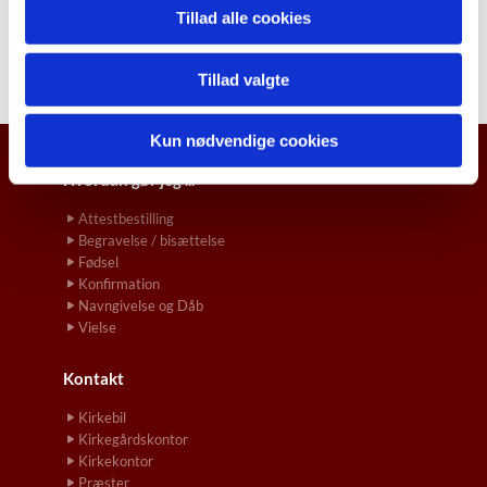
Tillad alle cookies
Tillad valgte
Kun nødvendige cookies
Hvordan gør jeg ...
Attestbestilling
Begravelse / bisættelse
Fødsel
Konfirmation
Navngivelse og Dåb
Vielse
Kontakt
Kirkebil
Kirkegårdskontor
Kirkekontor
Præster