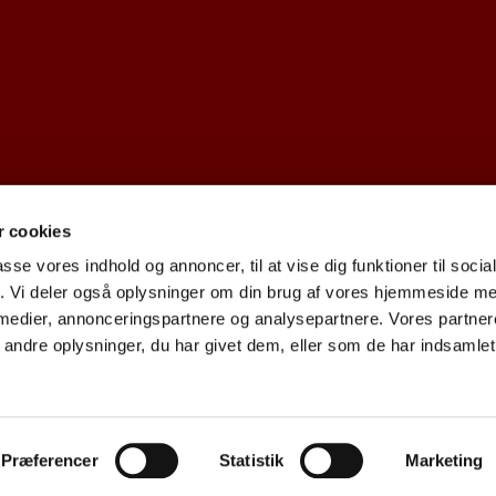
 cookies
dk · Kirkekontoret, Provst Bentzons Vej 1, 2860 Søborg
39677473 CV

passe vores indhold og annoncer, til at vise dig funktioner til soci
fik. Vi deler også oplysninger om din brug af vores hjemmeside m
 medier, annonceringspartnere og analysepartnere. Vores partne
Cookiepolitik
Tilgængelighedserklæring
ndre oplysninger, du har givet dem, eller som de har indsamlet 
Privatlivspolitik
Log på ChurchDesk
Præferencer
Statistik
Marketing