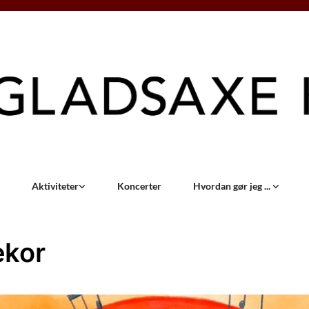
Aktiviteter
Koncerter
Hvordan gør jeg ...
ekor