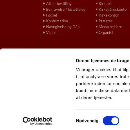
Attestbestilling
Kirkebil
Begravelse / bisættelse
Kirkegårdskontor
Fødsel
Kirkekontor
Konfirmation
Præster
Navngivelse og Dåb
Medarbejdere
Vielse
Organist
Denne hjemmeside bruger
gladsaxekirke.

Vi bruger cookies til at til
til at analysere vores tra
partnere inden for sociale
kombinere disse data med a
af deres tjenester.
S
Nødvendig
a