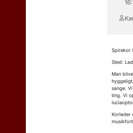
16:
Ka
Spirekor f
Sted: Lad
Man blive
hyggeligt
sange. V
ting. Vi 
luciaopto
Korleder 
musikfor