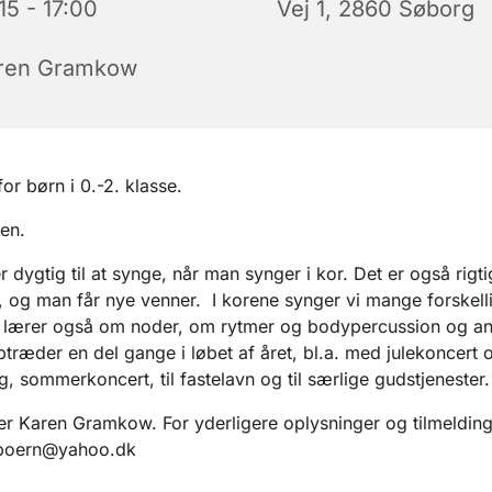
15 - 17:00
Vej 1, 2860 Søborg
ren Gramkow
or børn i 0.-2. klasse.
en.
r dygtig til at synge, når man synger i kor. Det er også rigti
, og man får nye venner. I korene synger vi mange forskell
i lærer også om noder, om rytmer og bodypercussion og an
optræder en del gange i løbet af året, bl.a. med julekoncert 
g, sommerkoncert, til fastelavn og til særlige gudstjenester.
er Karen Gramkow. For yderligere oplysninger og tilmelding, 
boern@yahoo.dk