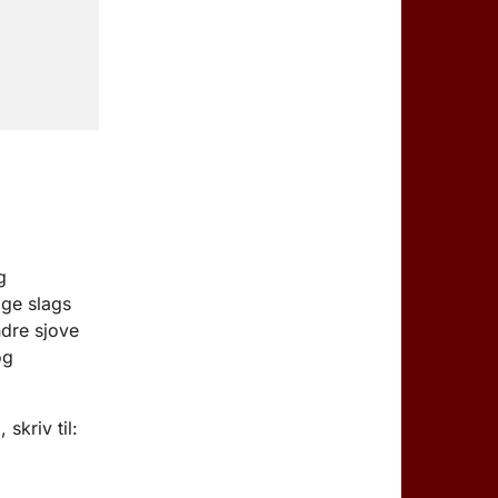
g
ige slags
dre sjove
og
skriv til: