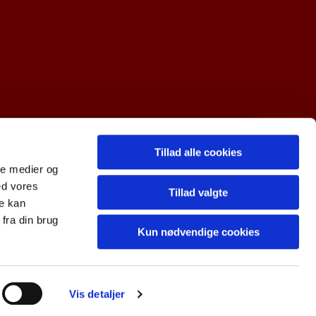
Tillad alle cookies
R-nr. 10997712
ale medier og
ed vores
Tillad valgte
re kan
fra din brug
Kun nødvendige cookies
Vis detaljer