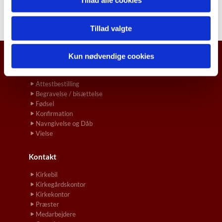
Tillad alle cookies
Tillad valgte
Kun nødvendige cookies
Hvordan gør jeg ...
Attestbestilling
Begravelse / bisættelse
Fødsel
Konfirmation
Navngivelse og Dåb
Vielse
Kontakt
Kirkebil
Kirkegårdskontor
Kirkekontor
Præster
Medarbejdere