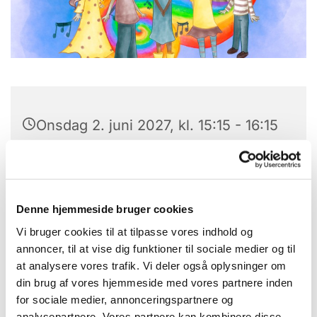
Onsdag 2. juni 2027, kl. 15:15 - 16:15
Laden, Provst Bentzons Vej 1, 2860
Søborg
Denne hjemmeside bruger cookies
Karen Gramkow
Vi bruger cookies til at tilpasse vores indhold og
annoncer, til at vise dig funktioner til sociale medier og til
at analysere vores trafik. Vi deler også oplysninger om
din brug af vores hjemmeside med vores partnere inden
Juniorkor for alle børn fra 3. klasse og opefter,
for sociale medier, annonceringspartnere og
som er glade for at synge. Vi synger enstemmigt
analysepartnere. Vores partnere kan kombinere disse