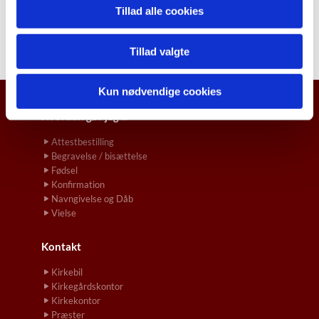
Tillad alle cookies
Tillad valgte
Kun nødvendige cookies
Hvordan gør jeg ...
Attestbestilling
Begravelse / bisættelse
Fødsel
Konfirmation
Navngivelse og Dåb
Vielse
Kontakt
Kirkebil
Kirkegårdskontor
Kirkekontor
Præster