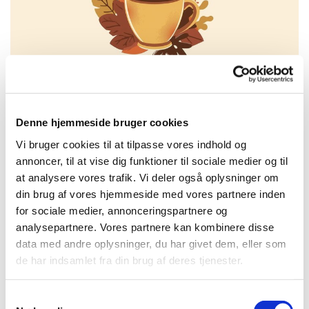
Denne hjemmeside bruger cookies
Vi bruger cookies til at tilpasse vores indhold og
Fredag 27. november 2026, kl. 13:00
annoncer, til at vise dig funktioner til sociale medier og til
at analysere vores trafik. Vi deler også oplysninger om
Laden, Provst Bentzons Vej 1, 2860
din brug af vores hjemmeside med vores partnere inden
Søborg
for sociale medier, annonceringspartnere og
analysepartnere. Vores partnere kan kombinere disse
data med andre oplysninger, du har givet dem, eller som
de har indsamlet fra din brug af deres tjenester.
S