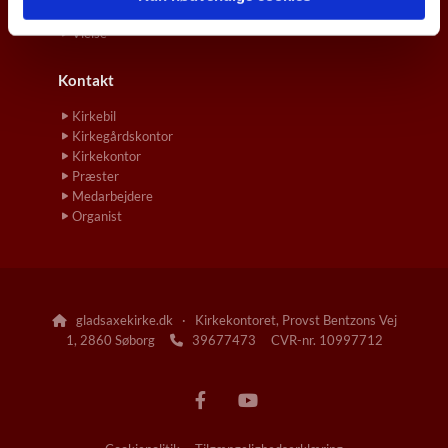
Navngivelse og Dåb
Vielse
Kontakt
Kirkebil
Kirkegårdskontor
Kirkekontor
Præster
Medarbejdere
Organist
gladsaxekirke.dk · Kirkekontoret, Provst Bentzons Vej

1, 2860 Søborg
39677473 CVR-nr. 10997712
