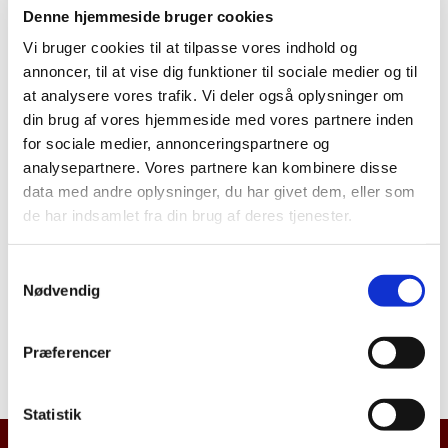
Denne hjemmeside bruger cookies
Vi bruger cookies til at tilpasse vores indhold og
annoncer, til at vise dig funktioner til sociale medier og til
at analysere vores trafik. Vi deler også oplysninger om
din brug af vores hjemmeside med vores partnere inden
for sociale medier, annonceringspartnere og
analysepartnere. Vores partnere kan kombinere disse
data med andre oplysninger, du har givet dem, eller som
de har indsamlet fra din brug af deres tjenester.
Følg os på sociale medier
S
Nødvendig
a
Følg os på Facebook
m
www.facebook.com/gladsaxekirke
t
Præferencer
y
og Instagram
Instagram
k
k
Statistik
e